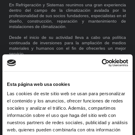
En Refrigeración y Sistemas reunimos una gran experiencia
dentro del campo de la climatización avalada por la
profesionalidad de sus socios fundadores, especialistas en el
diseño, construcción, reparación y mantenimiento de
instalaciones de climatización.
Desde el inicio de su actividad lleva a cabo una política
continuada de inversiones para la ampliación de medios
materiales y humanos con el fin de ofrecerles un mejor
servicio.
Brindamos calidad, seguridad y confianza para hacer sentir a
nuestros clientes totalmente atendidos.
Día a día adecuamos nuestros servicios y política de
Esta página web usa cookies
empresa a las directices impuestas por las nuevas
tecnologías.
Las cookies de este sitio web se usan para personalizar
Nos encantará mostrarle todas las posibilidades y opciones a
el contenido y los anuncios, ofrecer funciones de redes
su disposición; estamos convencidos de que encontrará lo
sociales y analizar el tráfico. Además, compartimos
que está buscando.
información sobre el uso que haga del sitio web con
nuestros partners de redes sociales, publicidad y análisis
EMPRESA INSTALADORA-MANTENEDORA RITE
EMPRESA INSTALADORA FRIGORISTA
web, quienes pueden combinarla con otra información
Nº REGISTRO INDUSTRIAL 03/108238