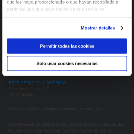
que les haya proporcionado o que hayan recopilado a
partir del uso que haya hecho de sus servicios.
Mostrar detalles
Permitir todas las cookies
Solo usar cookies necesarias
Contacto
REFRIGERACION Y SISTEMAS
Calle Alcala Galiano
17
03012
Alicante
Correo electrónico:
info@refrigeracionysistemas.com
Le atenderemos para estudiar y asesorarle en cualquier tipo
instalación de climatización, calefacción, manteniento o